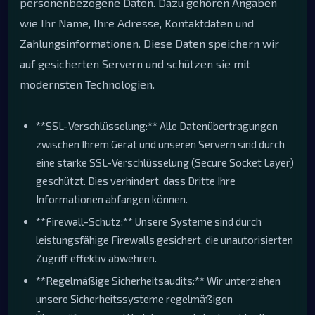
personenbezogene Daten. Dazu gehören Angaben
wie Ihr Name, Ihre Adresse, Kontaktdaten und
Zahlungsinformationen. Diese Daten speichern wir
auf gesicherten Servern und schützen sie mit
modernsten Technologien.
**SSL-Verschlüsselung:** Alle Datenübertragungen
zwischen Ihrem Gerät und unseren Servern sind durch
eine starke SSL-Verschlüsselung (Secure Socket Layer)
geschützt. Dies verhindert, dass Dritte Ihre
Informationen abfangen können.
**Firewall-Schutz:** Unsere Systeme sind durch
leistungsfähige Firewalls gesichert, die unautorisierten
Zugriff effektiv abwehren.
**Regelmäßige Sicherheitsaudits:** Wir unterziehen
unsere Sicherheitssysteme regelmäßigen