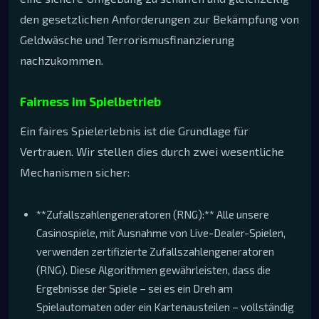
den gesetzlichen Anforderungen zur Bekämpfung von
Geldwäsche und Terrorismusfinanzierung
nachzukommen.
Fairness im Spielbetrieb
Ein faires Spielerlebnis ist die Grundlage für
Vertrauen. Wir stellen dies durch zwei wesentliche
Mechanismen sicher:
**Zufallszahlengeneratoren (RNG):** Alle unsere
Casinospiele, mit Ausnahme von Live-Dealer-Spielen,
verwenden zertifizierte Zufallszahlengeneratoren
(RNG). Diese Algorithmen gewährleisten, dass die
Ergebnisse der Spiele – sei es ein Dreh am
Spielautomaten oder ein Kartenausteilen – vollständig