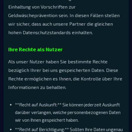
Einhaltung von Vorschriften zur
Geldwäscheprävention sein. In diesen Fällen stellen
wir sicher, dass auch unsere Partner die gleichen
hohen Datenschutzstandards einhalten.
Ihre Rechte als Nutzer
Als unser Nutzer haben Sie bestimmte Rechte
bezüglich Ihrer bei uns gespeicherten Daten. Diese
Rechte ermöglichen es Ihnen, die Kontrolle über Ihre
Informationen zu behalten.
**Recht auf Auskunft:** Sie können jederzeit Auskunft
darüber verlangen, welche personenbezogenen Daten
wir von Ihnen gespeichert haben.
**Recht auf Berichtigung:** Sollten Ihre Daten ungenau