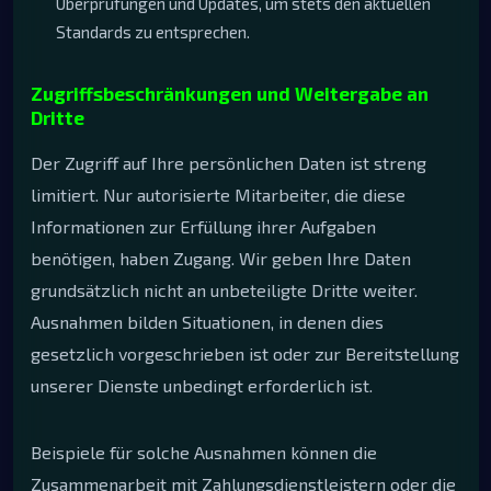
Überprüfungen und Updates, um stets den aktuellen
Standards zu entsprechen.
Zugriffsbeschränkungen und Weitergabe an
Dritte
Der Zugriff auf Ihre persönlichen Daten ist streng
limitiert. Nur autorisierte Mitarbeiter, die diese
Informationen zur Erfüllung ihrer Aufgaben
benötigen, haben Zugang. Wir geben Ihre Daten
grundsätzlich nicht an unbeteiligte Dritte weiter.
Ausnahmen bilden Situationen, in denen dies
gesetzlich vorgeschrieben ist oder zur Bereitstellung
unserer Dienste unbedingt erforderlich ist.
Beispiele für solche Ausnahmen können die
Zusammenarbeit mit Zahlungsdienstleistern oder die